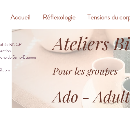
Accueil
Réflexologie
Tensions du cor
Ateliers B
rtifiée RNCP
vention
che de Saint-Etienne
Pour les groupes
il.com
Ado - Adult