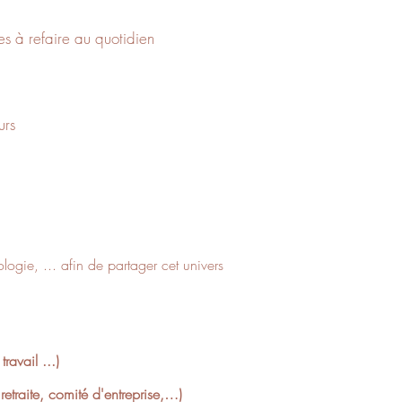
es à refaire au quotidien
urs
logie, ... afin de partager cet univers
avail ...)
etraite, comité d'entreprise,…)