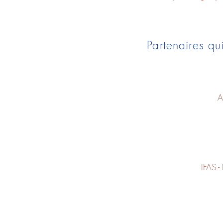
Partenaires q
A
IFAS -