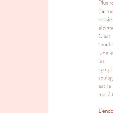
Plus r
(la me
vessie
éloign
C'est 
touché
Une en
les
sympt
soulag
est le
mal à 
L’end