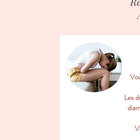
Ré
Vou
Les d
diar
Vo