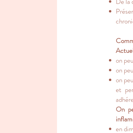
De la 
Présen
chroni
Comme
Actuel
on peu
on peu
on peu
et per
adhér
On peu
inflam
en dim