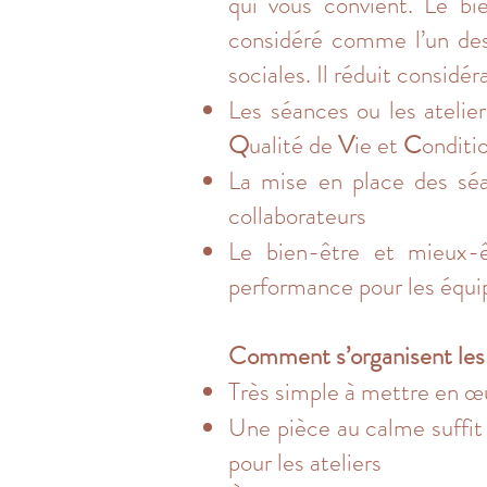
qui vous convient. Le bi
considéré comme l’un des 
sociales. Il réduit considé
Les séances ou les atelie
Q
ualité de
V
ie et
C
onditi
La mise en place des séa
collaborateurs
Le bien-être et mieux-ê
performance pour les équip
Comment s’organisent les
Très simple à mettre en œ
Une pièce au calme suffit 
pour les ateliers