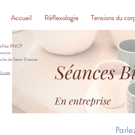
Accueil
Réflexologie
Tensions du cor
rtifiée RNCP
vention
che de Saint-Etienne
Séances B
il.com
En entreprise
Parle