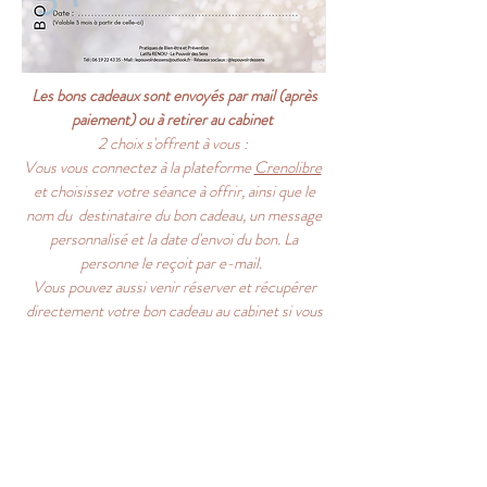
Les bons
cadeaux
sont envoyés par mail
(après
paiement) ou à retirer au cabinet
2 choix s'offrent à vous :
Vous vous connectez à la plateforme
Crenolibre
et choisissez votre séance à offrir, ainsi que le
nom du destinataire du bon cadeau, un message
personnalisé et la date d'envoi du bon. La
personne le reçoit par e-mail.
Vous pouvez aussi venir réserver et récupérer
directement votre bon cadeau au cabinet si vous
le souhaitez.
Dans ce cas, me contacter.
Pour toute information supplémentaire, merci de
prendre contact avec moi
Tel :
06 19 22 43 35
Mail :
lepouvoirdessens@gmail.com