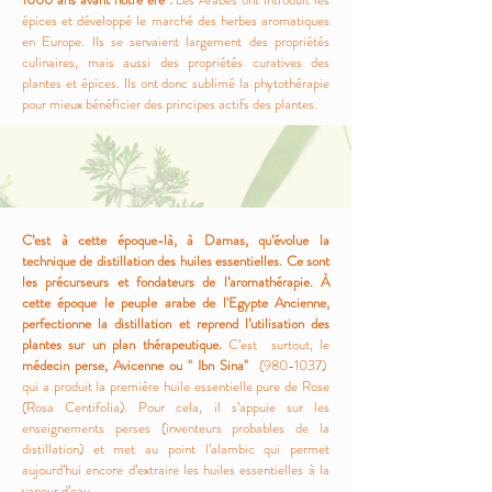
épices et développé le marché des herbes aromatiques
en Europe. Ils se servaient largement des propriétés
culinaires, mais aussi des propriétés curatives des
plantes et épices. Ils ont donc sublimé la phytothérapie
pour mieux bénéficier des principes actifs des plantes.
C’est à cette époque-là, à Damas, qu’évolue la
technique de distillation des huiles essentielles. Ce sont
les précurseurs et fondateurs de l’aromathérapie. À
cette époque le peuple arabe de l'Egypte Ancienne,
perfectionne la distillation et reprend l’utilisation des
plantes sur un plan thérapeutique.
C’est surtout, le
médecin perse, Avicenne ou " Ibn Sina"
(980-1037)
qui a produit la première huile essentielle pure de Rose
(Rosa Centifolia). Pour cela, il s’appuie sur les
enseignements perses (inventeurs probables de la
distillation) et met au point l’alambic qui permet
aujourd’hui encore d’extraire les huiles essentielles à la
vapeur d’eau.