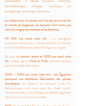
essentielles. Il existe plusieurs branches,
l’aromathérapie clinique, holistique ou
énergétique, quantique, vibratoire ...
La médecine par les plantes est l'une des plus anciennes
du monde et longtemps les hommes n’ont connu que
cela pour soigner les maladies et les blessures.
40 000 ans avant notre ère :
Les aborigènes
australiens avaient pour coutume d’utiliser les feuilles
de Tea Tree (Melaleuca Alternifolia) pour se soigner.
En Asie,
un alambic datant de 5000 ans avant notre
ère
, indique que la
Chine et l’Inde
maîtrisent quelque
peu les procédés d’extraction.
3000 – 2000 ans avant notre ère :
Les Égyptiens
pratiquent une distillation élémentaire des plantes
aromatiques.
Les médecins les utilisaient à des fins
thérapeutiques, mais aussi pour des rituels sacrés.
L’embaumement et les fumigations étaient largement
utilisés et le sont encore aujourd’hui
1000 ans avant notre ère :
Les Arabes ont introduit les