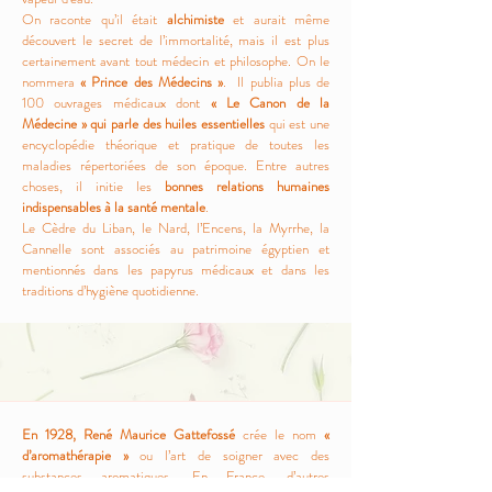
On raconte qu’il était
alchimiste
et aurait même
découvert le secret de l’immortalité, mais il est plus
certainement avant tout médecin et philosophe. On le
nommera
« Prince des Médecins »
. Il publia plus de
100 ouvrages médicaux dont
« Le Canon de la
Médecine » qui parle des huiles essentielles
qui est une
encyclopédie théorique et pratique de toutes les
maladies répertoriées de son époque. Entre autres
choses, il initie les
bonnes relations humaines
indispensables à la santé mentale
.
Le Cèdre du Liban, le Nard, l’Encens, la Myrrhe, la
Cannelle sont associés au patrimoine égyptien et
mentionnés dans les papyrus médicaux et dans les
traditions d’hygiène quotidienne.
En 1928, René Maurice Gattefossé
crée le nom
«
d’aromathérapie »
ou l’art de soigner avec des
substances aromatiques. En France, d’autres